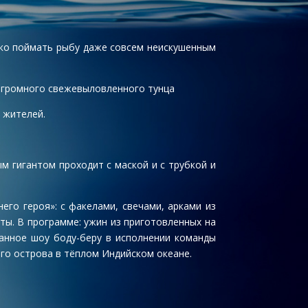
гко поймать рыбу даже совсем неискушенным
т огромного свежевыловленного тунца
 жителей.
м гигантом проходит с маской и с трубкой и
го героя»: с факелами, свечами, арками из
ты. В программе: ужин из приготовленных на
анное шоу боду-беру в исполнении команды
ого острова в тёплом Индийском океане.