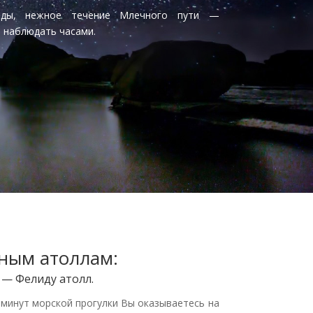
езды, нежное течение Млечного пути —
 наблюдать часами.
ным атоллам:
— Фелиду атолл.
0 минут морской прогулки Вы оказываетесь на