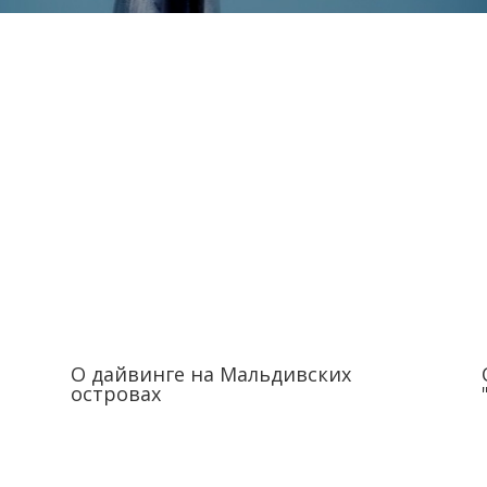
О дайвинге на Мальдивских
островах