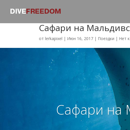
Сафари на Мальдивс
от
lerkapixel
|
Июн 16, 2017
|
Поездки
|
Нет 
Сафари на 