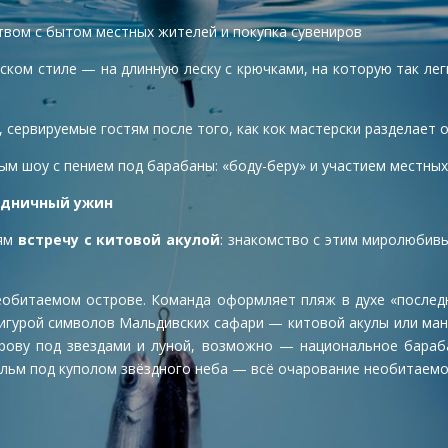
ством с бытом местных жителей и покупка сувениров
ком стиле — на длинную леску с крючками, на которую так ле
, сервируемые гостям после того, как кок мастерски разделае
ым шоу с пением под барабаны: «боду-беру» и участием местных
здничный ужин
тям
встречу с китовой акулой
: знакомство с этим миролюбивы
еобитаемом острове. Команда оформляет пляж в духе «последне
игурой символов Мальдивских сафари — китовой акулы или ман
трову под звездами и луной, возможно — национальное бараб
 пальм под куполом звёздного неба — всё очарование необитаем