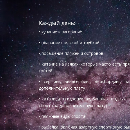
Каждый день:
• купание и загорание
• плавание с маской и трубкой
• посещение пляжей и островов
• катание на каяках, которые часто есть пр
гостей
• серфинг, виндсёрфинг, вейкбординг, 
дополнительную плату
• катание на гидроциклах, бананах, водных
спорта за дополнительную плату)
• пляжные виды спорта
• рыбалка, включая азартную спортивную ры