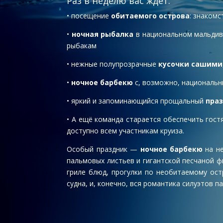
Раз в неделю вас ждет:
• посещение
обитаемого острова
: знаком
•
ночная рыбалка
в национальном мальдивс
рыбакам
• нежные полупрозрачные
кусочки сашими
•
ночное барбекю
с, возможно, национальн
• яркий и запоминающийся прощальный
пра
• А ещё команда старается обеспечить гос
доступно всем участникам круиза.
Особый праздник —
ночное барбекю
на н
пальмовых листьев и гигантской песчаной ф
гриле блюд, прогулки по необитаемому ос
судна, и, конечно, вся романтика силуэтов