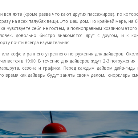
вся яхта (кроме разве что кают других пассажиров), по котор
сразу на всех палубах вещи. Это Ваш дом. По крайней мере, на 
ыха чувствуете себя не гостем, а полноправным хозяином этого
ловек, довольно быстро знакомятся друг с другом, и к ко
рту почти всегда изумительная.
 или кофе и раннего утреннего погружения для дайверов. Около 
начинается в 19:00. В течение дня дайверов ждут 2-3 погружени
маршрута, сезона и графика. Перед каждым дайвом дайв-гиды
 то время как дайверы будут заняты своим делом, снорклеры с