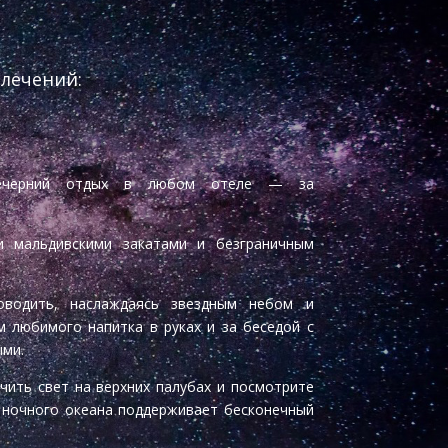
лечений:
ечерний отдых в любом отеле — за
и мальдивскими закатами и безграничным
оводить, наслаждаясь звездным небом и
м любимого напитка в руках и за беседой с
ыми.
чить свет на верхних палубах и посмотрите
а ночного океана поддерживает бесконечный