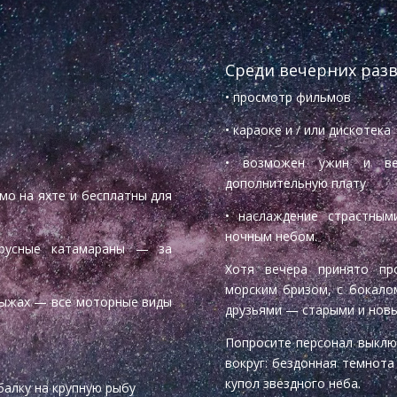
Среди вечерних разв
• просмотр фильмов
• караоке и / или дискотека
• возможен ужин и в
дополнительную плату
ямо на яхте и бесплатны для
• наслаждение страстным
ночным небом.
парусные катамараны — за
Хотя вечера принято пр
морским бризом, с бокало
 лыжах — все моторные виды
друзьями — старыми и нов
Попросите персонал выклю
вокруг: бездонная темнот
купол звездного неба.
балку на крупную рыбу